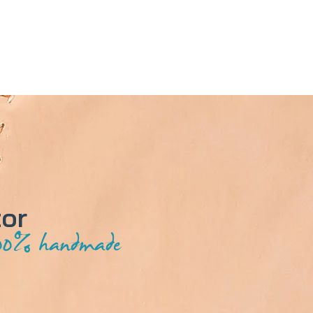
tor
00% handmade