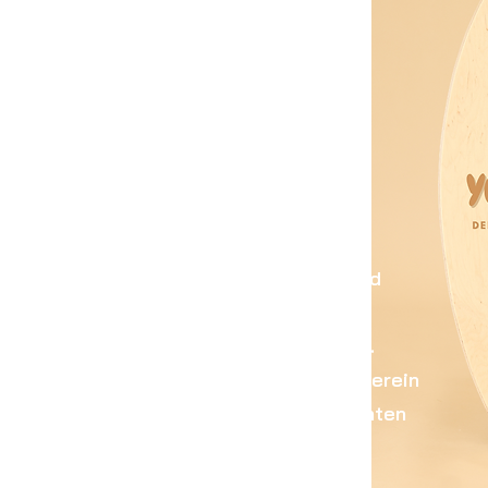
 Balance Board
Dein Logo - Dein Design
nnt ihr nun noch individueller euer Board
ntdecke dein ganz persönliches
au nach deinen Vorstellungen gestalten.
, als Hochzeitsgeschenk, für den Sportverein
 – wir machen jedes Board zu einem echten
Unikat.
ät sind keine Grenzen gesetzt.