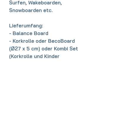
Surfen, Wakeboarden,
Snowboarden etc.
Lieferumfang:
- Balance Board
- Korkrolle oder BecoBoard
(Ø27 x 5 cm) oder Kombi Set
(Korkrolle und Kinder
BecoBoard zum Sparpreis)
Das passende Zubehör, wie z.B.
der
Balance Board Halter
oder
die
Stopper
die sich gerade für
den Anfang, oder zum
Muskelaufbau nach
Verletzungen eignen, findest du
ebenfalls hier im Shop.