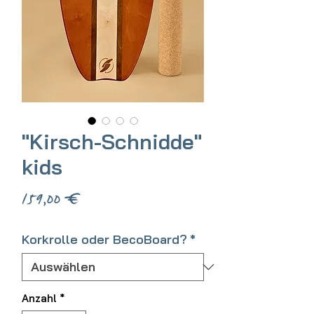
"Kirsch-Schnidde"
kids
Preis
159,00 €
Korkrolle oder BecoBoard?
*
Anzahl
*