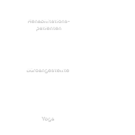
Rehabilitations-
patienten
Das Slant Board kann in der Physiotherapie
zur Wiederherstellung der Kniegesundheit
und -mobilität eingesetzt werden.
Büroangestellte
Personen, die lange Stunden im Sitzen
verbringen, können das Slant Board
verwenden, um die Durchblutung und
Beinmuskulatur zu verbessern.
Yoga
Es kann als Yoga-Prop für Dehnübungen und
verbesserte Balance verwendet werden.