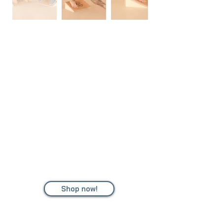
Slantboard
Das Slantboard von Surfstylefever ist ein
nachhaltig hergestelltes Trainingsgerät, das die
Knie- und Beinmuskulatur stärkt und die Flexibilität
verbessert.
Egal, ob du ein Anfänger oder Profi bist, es ist für
jeden geeignet.
Das handgefertigte Schrägbrett besteht aus
zertifiziertem Holz und umweltfreundlichem Kork und
ist ideal für vielfältige Umgebungen, von zu Hause
bis zum Fitnessstudio.
Investiere in deine Gesundheit und Mobilität mit
diesem kompakten und leichten Trainingspartner.
Shop now!