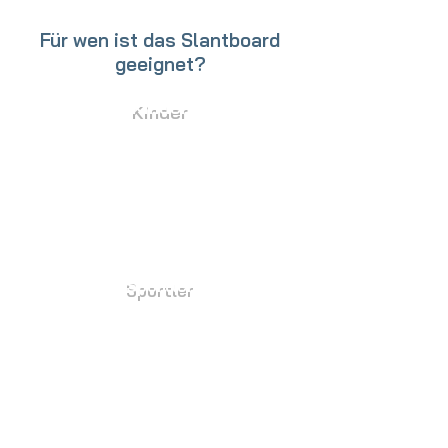
Für wen ist das Slantboard
geeignet?
Kinder
Stärkung der Beinmuskulatur
Verbesserte Flexibilität
Förderung der Balance
Vorbereitung auf sportliche Aktivitäten
Unterstützung der Gesundheit
Sportler
Es hilft Sportlern, ihre Beinmuskulatur und
Flexibilität zu verbessern, was für ihre
Leistung und Verletzungsprävention von
Vorteil ist.
Surfer, Wakeboarder und Kitesurfer
profitieren von stärkeren Knien und erhöhter
Beweglichkeit.