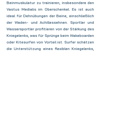
Beinmuskulatur zu trainieren, insbesondere den
Vastus Medialis im Oberschenkel. Es ist auch
ideal für Dehnübungen der Beine, einschließlich
der Waden- und Achillessehnen. Sportler und
Wassersportler profitieren von der Stärkung des
Kniegelenks, was für Sprünge beim Wakeboarden
oder Kitesurfen von Vorteil ist. Surfer schätzen
die Unterstützung eines flexiblen Kniegelenks,
um sich in den Wellen zu bewegen. Für den
Muskelaufbau in den Beinen ist das Slant Board
ebenfalls hervorragend geeignet, was in vielen
Sportarten wie Fußball, Handball, Basketball und
Leichtathletik von Bedeutung ist.
Das Slant Board ist für Menschen jeden Alters
und Fitnesslevels geeignet, unabhängig davon,
ob du Anfänger oder Profi bist. Du kannst es in
verschiedenen Umgebungen nutzen, sei es zu
Hause, im Büro, in der Physiotherapie, im
Fitnessstudio, beim Yoga oder im Freien, da es
leicht und kompakt ist.