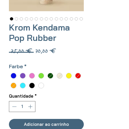
Krom Kendama
Pop Rubber
Preço
Preço
 35,00 € 
30,00 €
normal
promocional
Farbe
*
Quantidade
*
Adicionar ao carrinho