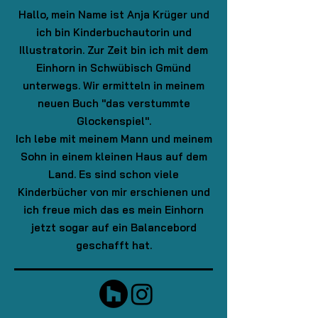
Hallo, mein Name ist Anja Krüger und
ich bin Kinderbuchautorin und
Illustratorin. Zur Zeit bin ich mit dem
Einhorn in Schwübisch Gmünd
unterwegs. Wir ermitteln in meinem
neuen Buch "das verstummte
Glockenspiel".
Ich lebe mit meinem Mann und meinem
Sohn in einem kleinen Haus auf dem
Land. Es sind schon viele
Kinderbücher von mir erschienen und
ich freue mich das es mein Einhorn
jetzt sogar auf ein Balancebord
geschafft hat.