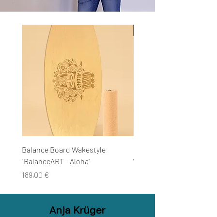
Neuheit
Balance Board Wakestyle
Balance Board Wakestyle
"BalanceART - Aloha"
"BalanceART - Hase"
Preço
Preço
189,00 €
189,00 €
Anja Krüger