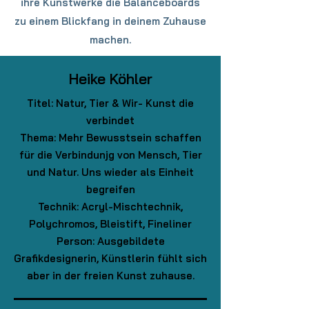
ihre Kunstwerke die Balanceboards
zu einem Blickfang in deinem Zuhause
machen.
Heike Köhler
Titel: Natur, Tier & Wir- Kunst die
verbindet
Thema: Mehr Bewusstsein schaffen
für die Verbindunjg von Mensch, Tier
und Natur. Uns wieder als Einheit
begreifen
Technik: Acryl-Mischtechnik,
Polychromos, Bleistift, Fineliner
Person: Ausgebildete
Grafikdesignerin, Künstlerin fühlt sich
aber in der freien Kunst zuhause.