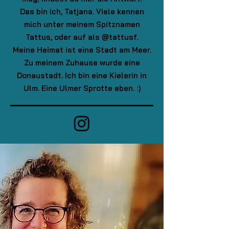
Das bin ich, Tatjana. Viele kennen
mich unter meinem Spitznamen
Tattus, oder auf als @tattusf.
Meine Heimat ist eine Stadt am Meer.
Zu meinem Zuhause wurde eine
Donaustadt. Ich bin eine Kielerin in
Ulm. Eine Ulmer Sprotte eben. :)