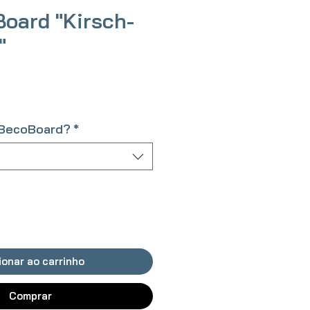
Board "Kirsch-
"
o
 BecoBoard?
*
ionar ao carrinho
Comprar