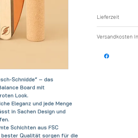
Lieferzeit
5-7 Werktage
Versandkosten I
klimaneutraler Ver
Kirsch-Schnidde“ – das
Balance Board mit
roten Look.
liche Eleganz und jede Menge
sst in Sachen Design und
fen.
imte Schichten aus FSC
n bester Qualität sorgen für die