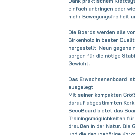
Dank
praktischem Klettsy
einfach anbringen oder wi
mehr Bewegungsfreiheit un
Die Boards werden alle von
Birkenholz in bester Quali
hergestellt. Neun gegenei
sorgen für die nötige Stabi
Gewicht.
Das Erwachsenenboard ist 
ausgelegt.
Mit seiner kompakten Größ
darauf abgestimmten Korkr
BecoBoard bietet das Boar
Trainingsmöglichkeiten für
draußen in der Natur. Die
und die dazugehörige Korkr