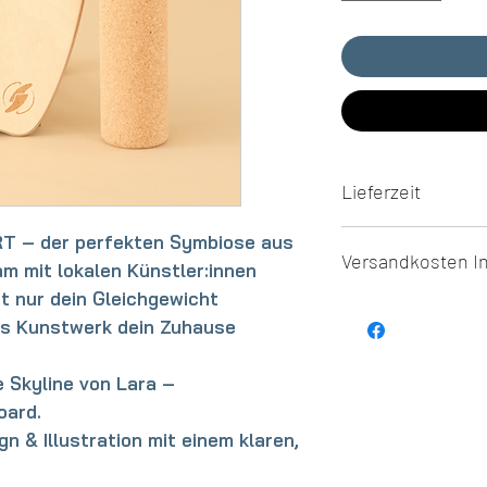
Lieferzeit
5-7 Werktage
RT
– der perfekten Symbiose aus
Versandkosten I
m mit lokalen Künstler:innen
t nur dein Gleichgewicht
klimaneutraler Ver
als Kunstwerk dein Zuhause
e Skyline von
Lara –
oard.
n & Illustration mit einem klaren,