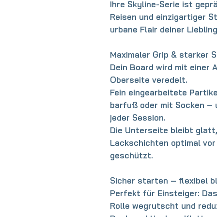
Ihre Skyline-Serie ist gepr
Reisen und einzigartiger S
urbane Flair deiner Lieblin
Maximaler Grip & starker 
Dein Board wird mit einer
A
Oberseite
veredelt.
Fein eingearbeitete Partik
barfuß oder mit Socken – u
jeder Session.
Die
Unterseite bleibt glatt
Lackschichten optimal
vor
geschützt
.
Sicher starten – flexibel b
Perfekt für Einsteiger: Da
Rolle wegrutscht und reduz