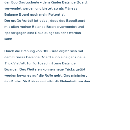
den Eco Gautscherle - dem Kinder Balance Board,
verwendet werden und bietet so als Fitness
Balance Board noch mehr Potential.
Der große Vorteil ist dabei, dass das BecoBoard
mit allen meiner Balance Boards verwendet und
später gegen eine Rolle ausgetauscht werden
kann.
Durch die Drehung von 360 Grad ergibt sich mit
dem Fitness Balance Board auch eine ganz neue
Trick Vielfalt für fortgeschrittene Balance
Boarder. Des Weiteren können neue Tricks geübt
werden bevor es auf die Rolle geht. Das minimiert
das Risiko für Stürze und gibt dir Sicherheit um den
Trick nachher auf der Rolle perfekt zu stehen.
but wait, there is more :)
Den Papa freut´s .... die Muddi auch
denn das BecoBoard bietet als Fitness Balance
Board jede Menge Einsatzgebiete und kann ebenso
in Verbindung mit dem Eco Gautscher
verwendet