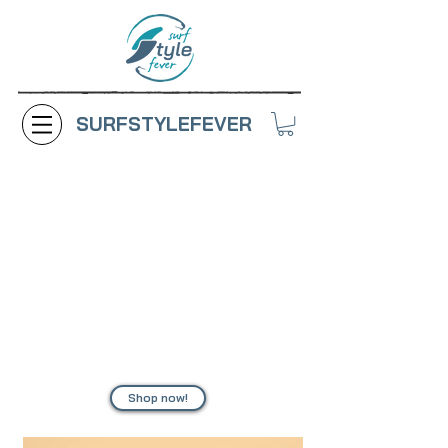
SURFSTYLEFEVER
BecoBoard
Des BecoBoard ist eine nachhaltige Korkhalbkugel, die
für Anfänger, Jung und Alt gleichermaßen geeignet ist.
Es ist das perfekte Balance Board, um in die Welt des
Balancierens einzutauchen. Mit dem BecoBoard wird
dein Workout noch effizienter und schonender.
Durch sein einzigartiges Design ist das BecoBoard
perfekt für das Balance Boarden geeignet und somit
auch ideal als Workout-Partner oder zur Prävention. Das
schonende Training mit dem BecoBoard ist sanft für
deinen Körper und trotzdem effektiv.
Shop now!