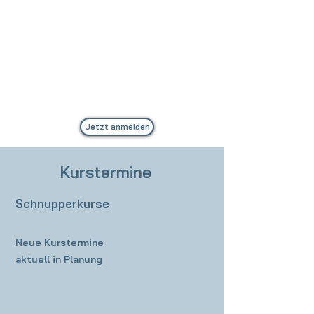
alt du bist oder auf welchem
Fitnesslevel du dich befindest – für
jeden ist etwas dabei. Schnapp dir
deinen Platz, indem du dich direkt über
die Volkshochschule (VHS) anmeldest.
Worauf wartest du noch? Let's balance
together!
Jetzt anmelden
Kurstermine
Schnupperkurse
Neue Kurstermine
aktuell in Planung