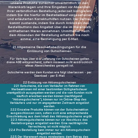
unsere Produkte zunächst unverbindlich in den
Warenkorb legen und Ihre Eingaben vor Absenden
Ihrer verbindlichen Bestellung jederzeit korrigieren,
indem Sie die hierfür im Bestellablauf vorgesehenen
und erläuterten Korrekturhilfen nutzen. Der Vertrag
kommt zustande, indem Sie durch Anklicken des
Bestellbuttons das Angebot über die im Warenkorb
enthaltenen Waren annehmen. Unmittelbar nach
dem Absenden der Bestellung erhalten Sie noch
einmal eine Bestätigung per E-Mail.
2.1
Allgemeine Geschäftsbedingungen für die
Einlösung von Gutscheinen
Für Verträge über die Lieferung von Gutscheinen gelten
diese AGB entsprechend, sofern insoweit nicht ausdrücklich
etwas Abweichendes geregelt ist.
Gutscheine werden dem Kunden wie folgt überlassen: - per
Download - per E-Mail
2.2 Einlösung von Aktionsgutscheinen
2.2.1 Gutscheine, die vom Verkäufer im Rahmen von
Werbeaktionen mit einer bestimmten Gültigkeitsdauer
unentgeltlich ausgegeben werden und die vom Kunden nicht
käuflich erworben werden können (nachfolgend
"Aktionsgutscheine"), können nur im Online-Shop des
Verkäufers und nur im angegebenen Zeitraum eingelöst
werden.
2.2.2 Einzelne Produkte können von der Gutscheinaktion
ausgeschlossen sein, sofern sich eine entsprechende
Einschränkung aus dem Inhalt des Aktionsgutscheins ergibt.
2.2.3 Aktionsgutscheine können nur vor Abschluss des
Bestellvorgangs eingelöst werden. Eine nachträgliche
Verrechnung ist nicht möglich.
2.2.4 Pro Bestellung kann immer nur ein Aktionsgutschein
eingelöst werden.
2.2.5 Der Warenwert muss mindestens dem Betrag des