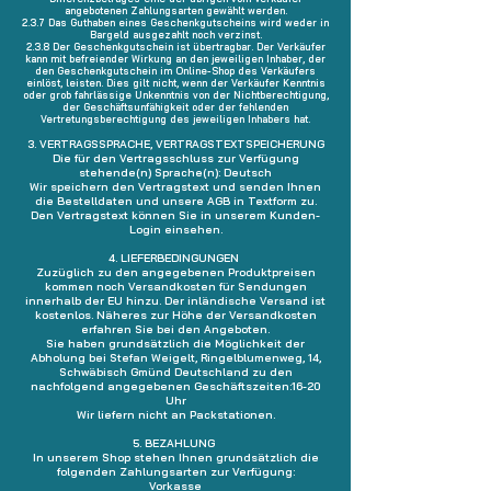
angebotenen Zahlungsarten gewählt werden.
2.3.7 Das Guthaben eines Geschenkgutscheins wird weder in
Bargeld ausgezahlt noch verzinst.
2.3.8 Der Geschenkgutschein ist übertragbar. Der Verkäufer
kann mit befreiender Wirkung an den jeweiligen Inhaber, der
den Geschenkgutschein im Online-Shop des Verkäufers
einlöst, leisten. Dies gilt nicht, wenn der Verkäufer Kenntnis
oder grob fahrlässige Unkenntnis von der Nichtberechtigung,
der Geschäftsunfähigkeit oder der fehlenden
Vertretungsberechtigung des jeweiligen Inhabers hat.
3. VERTRAGSSPRACHE, VERTRAGSTEXTSPEICHERUNG
Die für den Vertragsschluss zur Verfügung
stehende(n) Sprache(n): Deutsch
Wir speichern den Vertragstext und senden Ihnen
die Bestelldaten und unsere AGB in Textform zu.
Den Vertragstext können Sie in unserem Kunden-
Login einsehen.
4. LIEFERBEDINGUNGEN
Zuzüglich zu den angegebenen Produktpreisen
kommen noch Versandkosten für Sendungen
innerhalb der EU hinzu. Der inländische Versand ist
kostenlos. Näheres zur Höhe der Versandkosten
erfahren Sie bei den Angeboten.
Sie haben grundsätzlich die Möglichkeit der
Abholung bei Stefan Weigelt, Ringelblumenweg, 14,
Schwäbisch Gmünd Deutschland zu den
nachfolgend angegebenen Geschäftszeiten:16-20
Uhr
Wir liefern nicht an Packstationen.
5. BEZAHLUNG
In unserem Shop stehen Ihnen grundsätzlich die
folgenden Zahlungsarten zur Verfügung:
Vorkasse