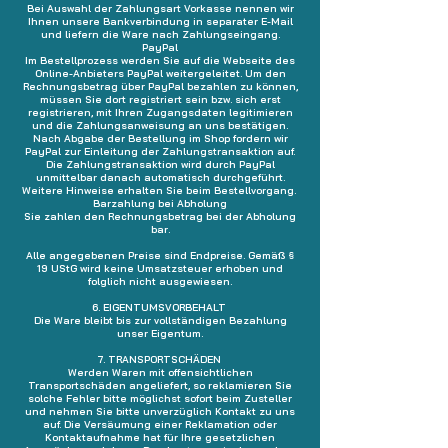
Bei Auswahl der Zahlungsart Vorkasse nennen wir
Ihnen unsere Bankverbindung in separater E-Mail
und liefern die Ware nach Zahlungseingang.
PayPal
Im Bestellprozess werden Sie auf die Webseite des
Online-Anbieters PayPal weitergeleitet. Um den
Rechnungsbetrag über PayPal bezahlen zu können,
müssen Sie dort registriert sein bzw. sich erst
registrieren, mit Ihren Zugangsdaten legitimieren
und die Zahlungsanweisung an uns bestätigen.
Nach Abgabe der Bestellung im Shop fordern wir
PayPal zur Einleitung der Zahlungstransaktion auf.
Die Zahlungstransaktion wird durch PayPal
unmittelbar danach automatisch durchgeführt.
Weitere Hinweise erhalten Sie beim Bestellvorgang.
Barzahlung bei Abholung
Sie zahlen den Rechnungsbetrag bei der Abholung
bar.
Alle angegebenen Preise sind Endpreise. Gemäß §
19 UStG wird keine Umsatzsteuer erhoben und
folglich nicht ausgewiesen.
6. EIGENTUMSVORBEHALT
Die Ware bleibt bis zur vollständigen Bezahlung
unser Eigentum.
7. TRANSPORTSCHÄDEN
Werden Waren mit offensichtlichen
Transportschäden angeliefert, so reklamieren Sie
solche Fehler bitte möglichst sofort beim Zusteller
und nehmen Sie bitte unverzüglich Kontakt zu uns
auf. Die Versäumung einer Reklamation oder
Kontaktaufnahme hat für Ihre gesetzlichen