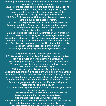
Aktionsgutscheins entsprechen. Etwaiges Restguthaben wird
vom Verkäufer nicht erstattet.
2.2.6 Reicht der Wert des Aktionsgutscheins zur Deckung
der Bestellung nicht aus, kann zur Begleichung des
Differenzbetrages eine der übrigen vom Verkäufer
angebotenen Zahlungsarten gewählt werden.
2.2.7 Das Guthaben eines Aktionsgutscheins wird weder in
Bargeld ausgezahlt noch verzinst.
2.2.8 Der Aktionsgutschein wird nicht erstattet, wenn der
Kunde die mit dem Aktionsgutschein ganz oder teilweise
bezahlte Ware im Rahmen seines gesetzlichen
Widerrufsrechts zurückgibt.
2.2.9 Der Aktionsgutschein ist übertragbar. Der Verkäufer
kann mit befreiender Wirkung an den jeweiligen Inhaber, der
den Aktionsgutschein im Online-Shop des Verkäufers einlöst,
leisten. Dies gilt nicht, wenn der Verkäufer Kenntnis oder
grob fahrlässige Unkenntnis von der Nichtberechtigung, der
Geschäftsunfähigkeit oder der fehlenden
Vertretungsberechtigung des jeweiligen Inhabers hat.
2.3) Einlösung von Geschenkgutscheinen
2.3.1 Gutscheine, die über den Online-Shop des Verkäufers
käuflich erworben werden können (nachfolgend
"Geschenkgutscheine"), können nur im Online-Shop des
Verkäufers eingelöst werden, sofern sich aus dem
Gutschein nichts anderes ergibt.
2.3.2 Geschenkgutscheine und Restguthaben von
Geschenkgutscheinen sind bis zum Ende des dritten Jahres
nach dem Jahr des Gutscheinkaufs einlösbar. Restguthaben
werden dem Kunden bis zum Ablaufdatum gutgeschrieben.
2.3.3 Geschenkgutscheine können nur vor Abschluss des
Bestellvorgangs eingelöst werden. Eine nachträgliche
Verrechnung ist nicht möglich.
2.3.4 Pro Bestellung kann immer nur ein Geschenkgutschein
eingelöst werden.
2.3.5 Geschenkgutscheine können nur für den Kauf von
Waren und nicht für den Kauf von weiteren
Geschenkgutscheinen verwendet werden.
2.3.6 Reicht der Wert des Geschenkgutscheins zur Deckung
der Bestellung nicht aus, kann zur Begleichung des
Differenzbetrages eine der übrigen vom Verkäufer