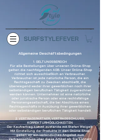
SURFSTYLEFEVER
Allgemeine Geschäftsbedingungen
1. GELTUNGSBEREICH
Für alle Bestellungen über unseren Online-Shop
gelten die nachfolgenden AGB. Unser Online-Shop
richtet sich ausschließlich an Verbraucher.
Verbraucher ist jede natürliche Person, die ein
Rechtsgeschäft zu Zwecken abschließt, die
überwiegend weder ihrer gewerblichen noch ihrer
selbständigen beruflichen Tätigkeit zugerechnet
werden können. Unternehmer ist eine natürliche
oder juristische Person oder eine rechtsfähige
Personengesellschaft, die bei Abschluss eines
Rechtsgeschäfts in Ausübung ihrer gewerblichen
oder selbständigen beruflichen Tätigkeit handelt.
2. VERTRAGSPARTNER, VERTRAGSSCHLUSS,
KORREKTURMÖGLICHKEITEN
Der Kaufvertrag kommt zustande mit Stefan Weigelt.
Mit Einstellung der Produkte in den Online-Shop
geben wir ein verbindliches Angebot zum
Vertragsschluss über diese Artikel ab. Sie können