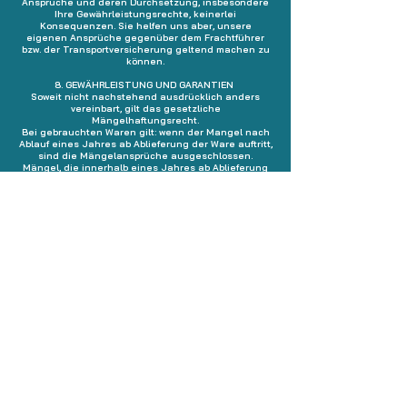
Ansprüche und deren Durchsetzung, insbesondere
Ihre Gewährleistungsrechte, keinerlei
Konsequenzen. Sie helfen uns aber, unsere
eigenen Ansprüche gegenüber dem Frachtführer
bzw. der Transportversicherung geltend machen zu
können.
8. GEWÄHRLEISTUNG UND GARANTIEN
Soweit nicht nachstehend ausdrücklich anders
vereinbart, gilt das gesetzliche
Mängelhaftungsrecht.
Bei gebrauchten Waren gilt: wenn der Mangel nach
Ablauf eines Jahres ab Ablieferung der Ware auftritt,
sind die Mängelansprüche ausgeschlossen.
Mängel, die innerhalb eines Jahres ab Ablieferung
der Ware auftreten, können im Rahmen der
gesetzlichen Verjährungsfrist von zwei Jahren ab
Ablieferung der Ware geltend gemacht werden.
Die vorstehenden Einschränkungen und
Fristverkürzungen gelten nicht für Ansprüche
aufgrund von Schäden, die durch uns, unsere
gesetzlichen Vertreter oder Erfüllungsgehilfen
verursacht wurden
• bei Verletzung des Lebens, des Körpers oder der
Gesundheit
• bei vorsätzlicher oder grob fahrlässiger
Pflichtverletzung sowie Arglist
• bei Verletzung wesentlicher Vertragspflichten,
deren Erfüllung die ordnungsgemäße Durchführung
des Vertrages überhaupt erst ermöglicht und auf
deren Einhaltung der Vertragspartner regelmäßig
vertrauen darf (Kardinalpflichten)
• im Rahmen eines Garantieversprechens, soweit
vereinbart oder
• soweit der Anwendungsbereich des