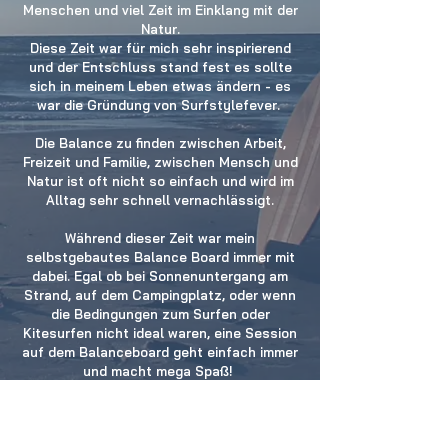
Menschen und viel Zeit im Einklang mit der
Natur.
Diese Zeit war für mich sehr inspirierend
und der Entschluss stand fest es sollte
sich in meinem Leben etwas ändern - es
war die Gründung von Surfstylefever.
Die Balance zu finden zwischen Arbeit,
Freizeit und Familie, zwischen Mensch und
Natur ist oft nicht so einfach und wird im
Alltag sehr schnell vernachlässigt.
Während dieser Zeit war mein
selbstgebautes Balance Board immer mit
dabei. Egal ob bei Sonnenuntergang am
Strand, auf dem Campingplatz, oder wenn
die Bedingungen zum Surfen oder
Kitesurfen nicht ideal waren, eine Session
auf dem Balanceboard geht einfach immer
und macht mega Spaß!
Mein Ziel ist es dir diesen Flair, den
Surfstyle mit nach Hause zu geben. Heim
kommen, abzuschalten, den Kopf frei